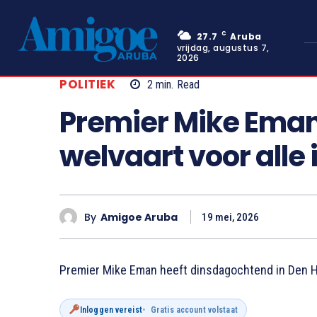
C
27.7
Aruba
vrijdag, augustus 7,
2026
POLITIEK
2
min.
Read
Premier Mike Eman
welvaart voor alle
By
Amigoe Aruba
19 mei, 2026
Premier Mike Eman heeft dinsdagochtend in Den H
Inloggen vereist
Gratis account volstaat