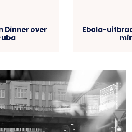
 Dinner over
Ebola-uitbra
Aruba
min