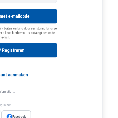
 met e-mailcode
ijk buiten werking door een storing bij onze
oene knop hierboven — u ontvangt een code
r e-mail.
/ Registreren
count aanmaken
nformatie →
log in met
Facebook