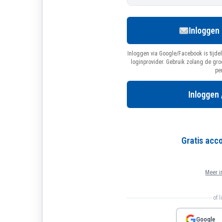
Inloggen
Inloggen via Google/Facebook is tijdel
loginprovider. Gebruik zolang de gr
pe
Inloggen 
Gratis ac
Meer i
of 
Google