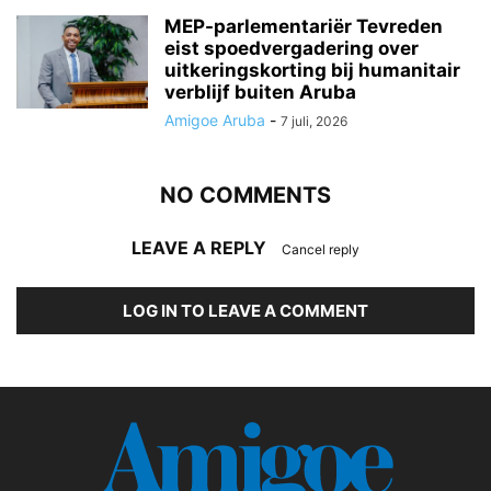
MEP-parlementariër Tevreden
eist spoedvergadering over
uitkeringskorting bij humanitair
verblijf buiten Aruba
Amigoe Aruba
-
7 juli, 2026
NO COMMENTS
LEAVE A REPLY
Cancel reply
LOG IN TO LEAVE A COMMENT