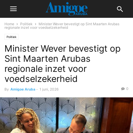
Home
Politiek
Minister Wever bevestigt op Sint Maarten Arubas
regionale inzet voor voedselzekerheid
Politiek
Minister Wever bevestigt op
Sint Maarten Arubas
regionale inzet voor
voedselzekerheid
0
By
Amigoe Aruba
-
1 juni, 2026