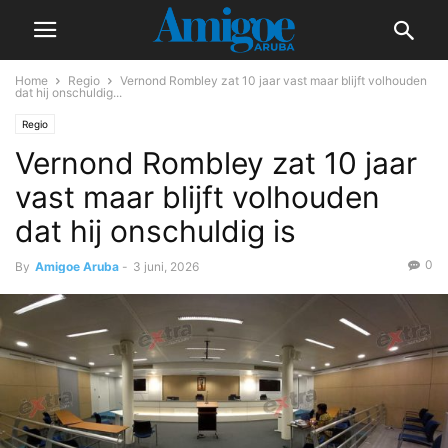
Home
Regio
Vernond Rombley zat 10 jaar vast maar blijft volhouden
dat hij onschuldig...
Regio
Vernond Rombley zat 10 jaar
vast maar blijft volhouden
dat hij onschuldig is
0
By
Amigoe Aruba
-
3 juni, 2026