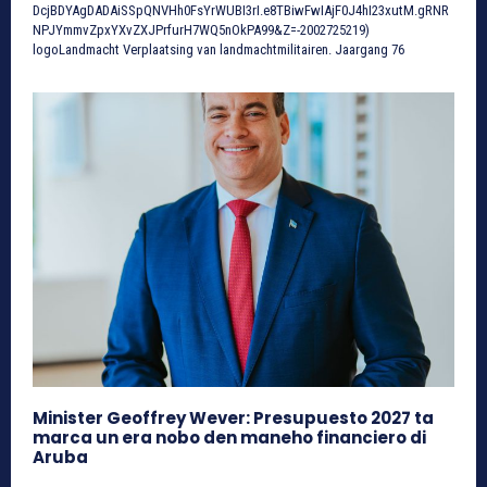
DcjBDYAgDADAiSSpQNVHh0FsYrWUBI3rI.e8TBiwFwIAjF0J4hI23xutM.gRNR
NPJYmmvZpxYXvZXJPrfurH7WQ5nOkPA99&Z=-2002725219)
logoLandmacht Verplaatsing van landmachtmilitairen. Jaargang 76
Minister Geoffrey Wever: Presupuesto 2027 ta
marca un era nobo den maneho financiero di
Aruba