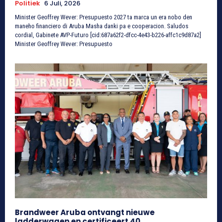
Politiek
6 Juli, 2026
Minister Geoffrey Wever: Presupuesto 2027 ta marca un era nobo den
maneho financiero di Aruba Masha danki pa e cooperacion. Saludos
cordial, Gabinete AVP-Futuro [cid:687a62f2-dfcc-4e43-b226-affc1c9d87a2]
Minister Geoffrey Wever: Presupuesto
Brandweer Aruba ontvangt nieuwe
ladderwagen en certificeert 40