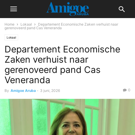
Home
Lokaal
Departement Economische Zaken verhuist naar
gerenoveerd pand Cas Veneranda
Lokaal
Departement Economische
Zaken verhuist naar
gerenoveerd pand Cas
Veneranda
0
By
Amigoe Aruba
-
3 juni, 2026