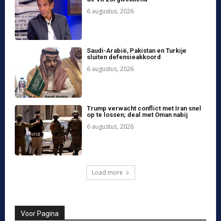
6 augustus, 2026
Voor Pagina
Bohemian Bar & Restaurant zoekt
gastvrije hostess
5 augustus, 2026
Voor Pagina
Jonge Innovators Ontdekken de Kracht
van AI bij Aruba School of Media
4 augustus, 2026
Voor Pagina
Smart Websites: The New Growth
Engine for Small Businesses
30 juli, 2026
Voor Pagina
Gifts-Designs.com Introduced as
Aruba’s First Smart Website: A New
Standard for Small Business Online