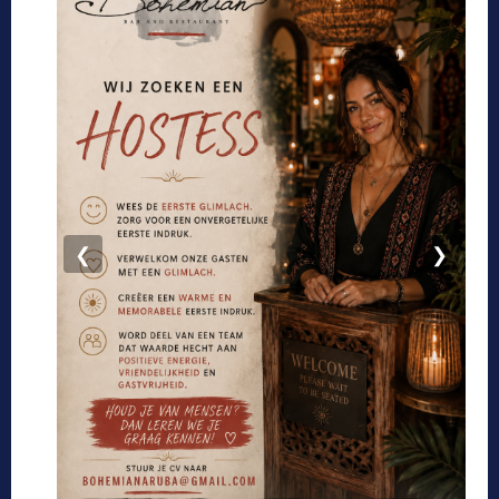
Actueel
All
Advertorial
More