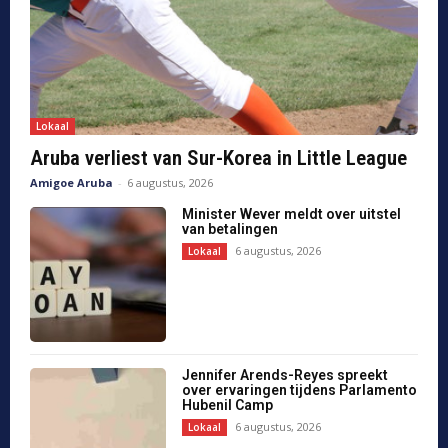
Na een jaar na unanime besluit,
politiekorps nog steeds zonder
bodycams
6 augustus, 2026
Lokaal
Debat over Artikel 38 van HOFA:
Autonomie Aruba in discussie
6 augustus, 2026
Lokaal
Load more
Regio