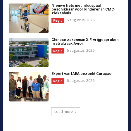
steun
7 augustus, 2026
Meta moet meer dan half miljard
betalen aan New Mexico
6 augustus, 2026
Meer dan een miljoen mensen
getroffen door overstromingen in
Assam, India
6 augustus, 2026
Melissa Rauch verrast met rol in ‘Stuart
Fails to Save the Universe’
6 augustus, 2026
Callum Walsh kijkt uit naar succesvol