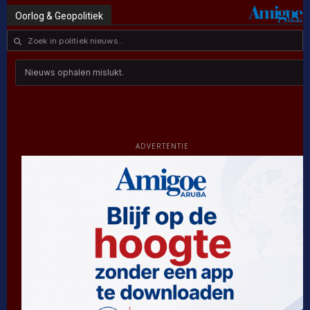
US Congressman Andy Ogles verliest primaire
in Tennessee ondanks Trump-steun
7 augustus, 2026
Ondernemers op Curaçao blijven optimistisch,
maar vertrouwen daalt
7 augustus, 2026
Meta moet meer dan half miljard betalen aan
New Mexico
6 augustus, 2026
Zoek in nieuws
POPULAR POSTS