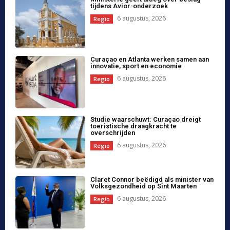
Chinese zakenman X.F. vrijgesproken
in strafzaak Avior
6 augustus, 2026
Regio
Expert van IAEA bezoekt Curaçao
6 augustus, 2026
Regio
Load more
Internationaal
All
More
US Congressman Andy Ogles verliest
primaire in Tennessee ondanks Trump-