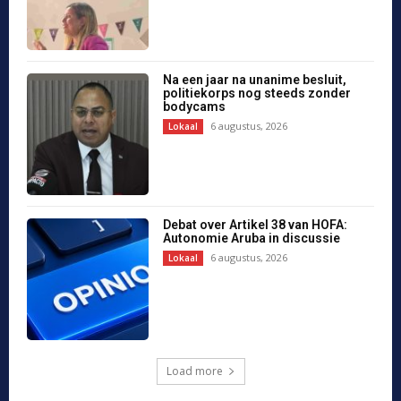
Ondernemers op Curaçao blijven
optimistisch, maar vertrouwen daalt
7 augustus, 2026
Regio
Arrindell en Gumbs bespreken
studentondersteuning
6 augustus, 2026
Regio
Interview met Wifred Genee over
‘Kunuku Man Recycle’ en nieuwe
programma
6 augustus, 2026
Regio
Ministerie geeft uitleg over beslag
tijdens Avior-onderzoek
6 augustus, 2026
Regio