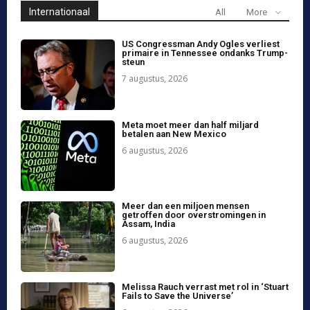
debuut in Zuffa Boxing
6 augustus, 2026
Israëli razzia in Westelijke Judea
veroorzaakt gewonden
6 augustus, 2026
Een bekende ‘Star Trek’-easter egg
herleeft in ‘Strange New Worlds’
6 augustus, 2026
Concentratie van media-eigendom in
de VS zorgwekkend
6 augustus, 2026