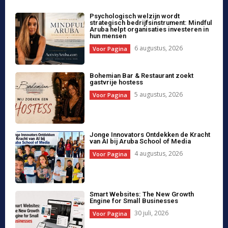
Growth
28 juli, 2026
Voor Pagina
Aruba School of Media brengt AI
Productivity Workshop met Ishwar
Daryanani en gastspreker Noémi
Conradus-Tromp
24 juli, 2026
Voor Pagina
Noémi Conradus-Tromp sluit aan bij AI-
workshop met sessie over merkstem
en menselijke communicatie
24 juli, 2026
Voor Pagina
Slimme websites worden het digitale
hart van moderne ondernemingen
21 juli, 2026
Voor Pagina
Nieuwe AI-workshops helpen
Arubanen slimmer werken en jongeren