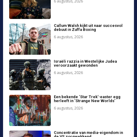
Saudi-Arabië, Pakistan en Turkije
sluiten defensieakkoord
6 augustus, 2026
Trump verwacht conflict met Iran snel
op te lossen; deal met Oman nabij
6 augustus, 2026
Load more
Voor Pagina
Psychologisch welzijn wordt
strategisch bedrijfsinstrument: Mindful
Aruba helpt organisaties investeren in
hun mensen