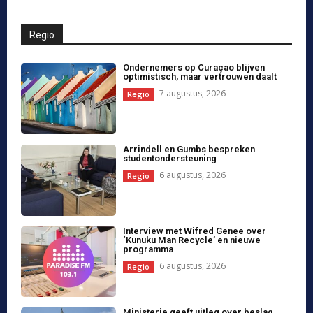
Curaçao en Atlanta werken samen aan
innovatie, sport en economie
6 augustus, 2026
Regio
Studie waarschuwt: Curaçao dreigt
toeristische draagkracht te
overschrijden
6 augustus, 2026
Regio
Claret Connor beëdigd als minister van
Volksgezondheid op Sint Maarten
6 augustus, 2026
Regio
Nieuwe fiets met infuuspaal
beschikbaar voor kinderen in CMC-
ziekenhuis
6 augustus, 2026
Regio