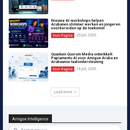
Nieuws laden…
ADVERTENTIE
❮
❯
Oorlog & Geopolitiek
Nieuws ophalen mislukt.