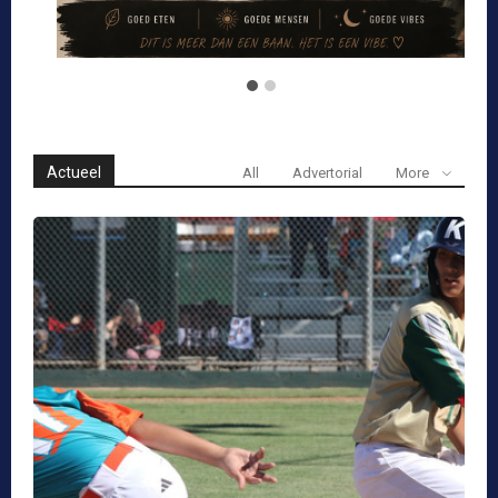
Lokaal
Aruba verliest van Sur-Korea in Little League
Amigoe Aruba
-
6 augustus, 2026
Minister Wever meldt over uitstel
van betalingen
6 augustus, 2026
Lokaal
Jennifer Arends-Reyes spreekt
over ervaringen tijdens Parlamento
Hubenil Camp
6 augustus, 2026
Lokaal