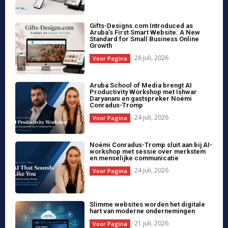
voorbereiden op de toekomst
20 juli, 2026
Voor Pagina
Quantum Quorum Media ontwikkelt
Papiamento AI voor Amigoe Aruba en
Arubaanse taalondersteuning
18 juli, 2026
Voor Pagina
Load more
Amigoe Intelligence
Zoek in nieuws
Nieuws ophalen mislukt. Controleer de verbinding of
probeer later opnieuw.