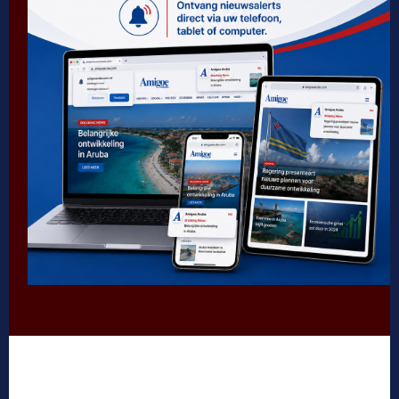
Onrust groeit: Nederlandse kapitein en vier
Arubanen vermist op zee na...
19 juli, 2025
Amigoe Aruba introduceert nieuwe standaard
voor transparante en ethische journalistiek
6 november, 2025
Patiëntveiligheid in Gevaar: Ongecontroleerde
Nazorg na Plastische Chirurgie Leidt tot
Publieke...
16 juli, 2025
POPULAR CATEGORY