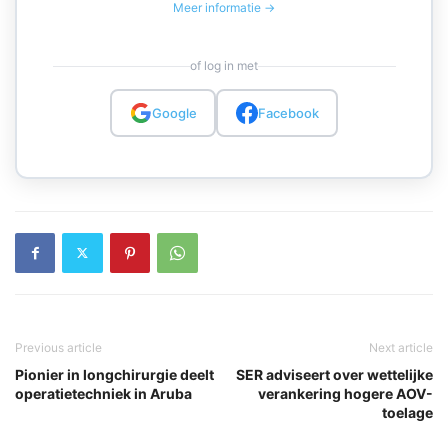
Meer informatie →
of log in met
Google
Facebook
Previous article
Next article
Pionier in longchirurgie deelt
SER adviseert over wettelijke
operatietechniek in Aruba
verankering hogere AOV-
toelage