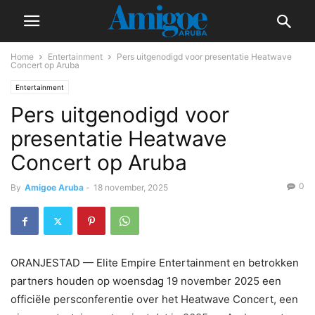
Home
Entertainment
Pers uitgenodigd voor presentatie Heatwave
Concert op Aruba
Entertainment
Pers uitgenodigd voor
presentatie Heatwave
Concert op Aruba
0
By
Amigoe Aruba
-
18 november, 2025
ORANJESTAD — Elite Empire Entertainment en betrokken
partners houden op woensdag 19 november 2025 een
officiële persconferentie over het Heatwave Concert, een