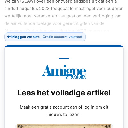
Welzijn (SOAW) over een ontwerplandsbesluit dat een al
sinds 1 augustus 2023 toegepaste maatregel voor ouderen
wettelijk moet verankeren.Het gaat om een verhoging van
de aanvullende toelage voor gerechtigden van de
Algemene Ouderdomsverzekering (AOV) en om een
🔑
Inloggen vereist
Gratis account volstaat
verruiming van de voorwaarden om voor die toelage in
aanmerking te komen.
Lees het volledige artikel
Maak een gratis account aan of log in om dit
nieuws te lezen.