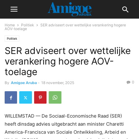
Home
Politiek
SER adviseert over wettelijke verankering hogere
AOV-toelage
Politiek
SER adviseert over wettelijke
verankering hogere AOV-
toelage
0
By
Amigoe Aruba
-
18 november, 2025
WILLEMSTAD — De Sociaal-Economische Raad (SER)
heeft dinsdag advies uitgebracht aan minister Charetti
America-Francisca van Sociale Ontwikkeling, Arbeid en