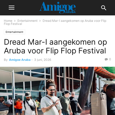
Home
Entertainment
Dread Mar-I aangekomen op Aruba voor Flip
Flop Festival
Entertainment
Dread Mar-I aangekomen op
Aruba voor Flip Flop Festival
0
By
Amigoe Aruba
-
3 juni, 2026