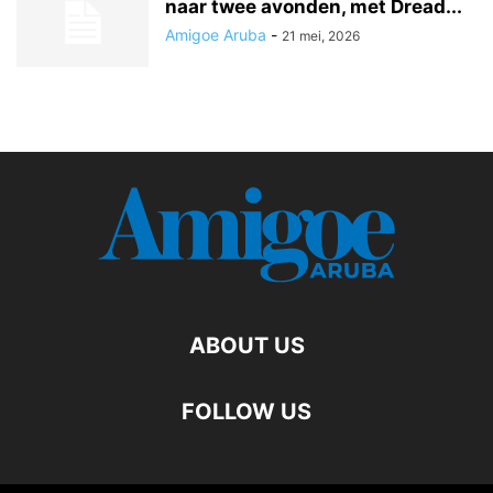
naar twee avonden, met Dread...
Amigoe Aruba
-
21 mei, 2026
ABOUT US
FOLLOW US