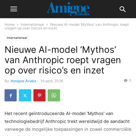
Home
Internationaal
Nieuwe AI-model ‘Mythos’ van Anthropic roept
vragen op over risico’s en inzet
Internationaal
Nieuwe AI-model ‘Mythos’
van Anthropic roept vragen
op over risico’s en inzet
0
By
Amigoe Aruba
-
19 april, 2026
Het recent geïntroduceerde AI-model 'Mythos' van
technologiebedrijf Anthropic trekt wereldwijd de aandacht
vanwege de mogelijke toepassingen in zowel commerciële