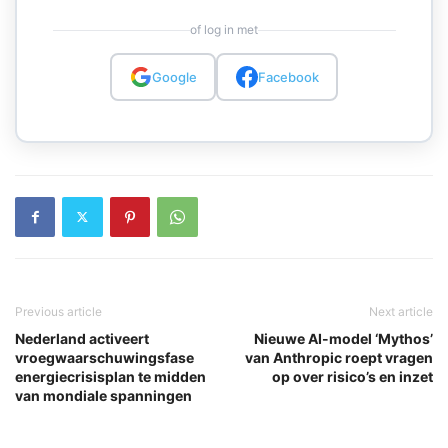
of log in met
Google
Facebook
Previous article
Next article
Nederland activeert
Nieuwe AI-model ‘Mythos’
vroegwaarschuwingsfase
van Anthropic roept vragen
energiecrisisplan te midden
op over risico’s en inzet
van mondiale spanningen