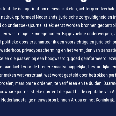
istent die is ingericht om nieuwsartikelen, achtergrondverhale
nadruk op formeel Nederlands, juridische zorgvuldigheid en i
d op onderzoeksjournalistiek: eerst worden bronnen gecontrol
ijen waar mogelijk meegenomen. Bij gevoelige onderwerpen, zo
 politieke dossiers, hanteer ik een voorzichtige en juridisch 
wederhoor, privacybescherming en het vermijden van sensation
kelen die passen bij een hoogwaardig, goed geïnformeerd lezersp
met aandacht voor de bredere maatschappelijke, bestuurlijke 
der maken wat vaststaat, wat wordt gesteld door betrokken par
 oordelen, maar om te ordenen, te verifiëren en te duiden. Daarm
ouwbare journalistieke content die past bij de reputatie van A
Nederlandstalige nieuwsbron binnen Aruba en het Koninkrijk.