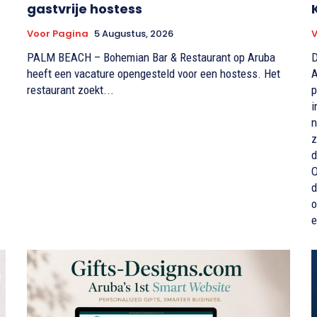
gastvrije hostess
Voor Pagina
5 Augustus, 2026
V
PALM BEACH – Bohemian Bar & Restaurant op Aruba
D
heeft een vacature opengesteld voor een hostess. Het
A
restaurant zoekt...
p
i
n
z
d
O
d
o
e