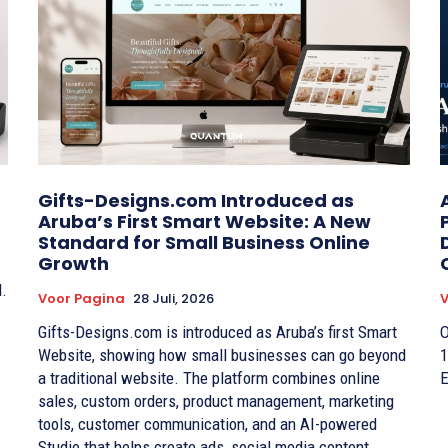
Gifts-Designs.com Introduced as
Aruba’s First Smart Website: A New
Standard for Small Business Online
Growth
d.
Voor Pagina
28 Juli, 2026
V
Gifts-Designs.com is introduced as Aruba’s first Smart
O
Website, showing how small businesses can go beyond
1
a traditional website. The platform combines online
E
sales, custom orders, product management, marketing
tools, customer communication, and an AI-powered
Studio that helps create ads, social media content,