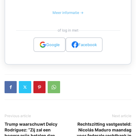
Meer informatie →
of log in met
Google
Facebook
Previous article
Next article
Trump waarschuwt Delcy
Rechtszitting vastgesteld:
Rodríguez: “Zij zal een
Nicolás Maduro maandag
hogere prijs betalen dan
voor federale rechtbank in