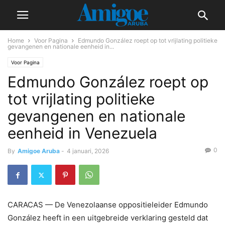
Home
Voor Pagina
Edmundo González roept op tot vrijlating politieke
gevangenen en nationale eenheid in...
Voor Pagina
Edmundo González roept op
tot vrijlating politieke
gevangenen en nationale
eenheid in Venezuela
0
By
Amigoe Aruba
-
4 januari, 2026
CARACAS — De Venezolaanse oppositieleider Edmundo
González heeft in een uitgebreide verklaring gesteld dat