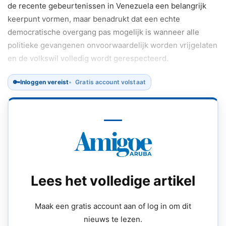
de recente gebeurtenissen in Venezuela een belangrijk
keerpunt vormen, maar benadrukt dat een echte
democratische overgang pas mogelijk is wanneer alle
politieke gevangenen onvoorwaardelijk worden vrijgelaten
en de volkswil volledig wordt gerespecteerd.
🔑
Inloggen vereist
Gratis account volstaat
Volgens González heeft de afwezigheid van degene die de
macht “heeft toegeëigend” en die nu gerechtigheid
tegemoet ziet, een nieuw politiek scenario gecreëerd.
Lees het volledige artikel
Maak een gratis account aan of log in om dit
nieuws te lezen.