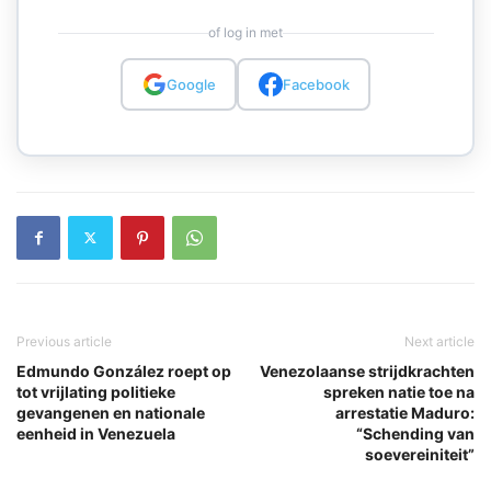
of log in met
Google
Facebook
Previous article
Next article
Edmundo González roept op
Venezolaanse strijdkrachten
tot vrijlating politieke
spreken natie toe na
gevangenen en nationale
arrestatie Maduro:
eenheid in Venezuela
“Schending van
soevereiniteit”