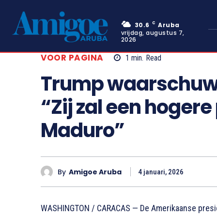
C
30.6
Aruba
vrijdag, augustus 7,
2026
VOOR PAGINA
1
min.
Read
Trump waarschuwt
“Zij zal een hogere
Maduro”
By
Amigoe Aruba
4 januari, 2026
WASHINGTON / CARACAS — De Amerikaanse presid