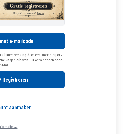
 met e-mailcode
ijk buiten werking door een storing bij onze
oene knop hierboven — u ontvangt een code
r e-mail.
/ Registreren
count aanmaken
nformatie →