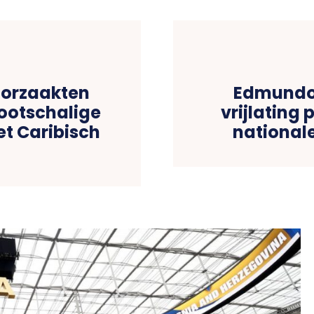
orzaakten
Edmundo 
rootschalige
vrijlating
et Caribisch
national