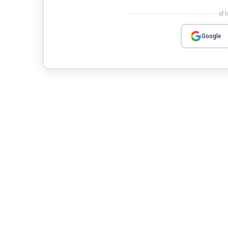
of 
Google