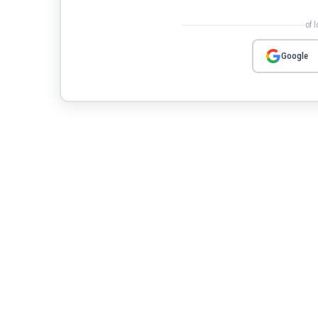
of 
Google