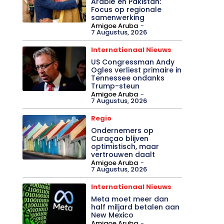
Arabië en Pakistan:
Focus op regionale
samenwerking
Amigoe Aruba
-
7 Augustus, 2026
Internationaal Nieuws
US Congressman Andy
Ogles verliest primaire in
Tennessee ondanks
Trump-steun
Amigoe Aruba
-
7 Augustus, 2026
Regio
Ondernemers op
Curaçao blijven
optimistisch, maar
vertrouwen daalt
Amigoe Aruba
-
7 Augustus, 2026
Internationaal Nieuws
Meta moet meer dan
half miljard betalen aan
New Mexico
Amigoe Aruba
-