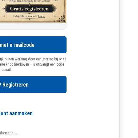
 met e-mailcode
ijk buiten werking door een storing bij onze
oene knop hierboven — u ontvangt een code
r e-mail.
/ Registreren
count aanmaken
nformatie →