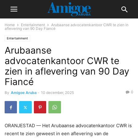
Home
Entertainment
Arubaanse advocatenkantoor CWR te zien in
aflevering van 90 Day Fiancé
Entertainment
Arubaanse
advocatenkantoor CWR te
zien in aflevering van 90 Day
Fiancé
0
By
Amigoe Aruba
-
10 december, 2025
ORANJESTAD — Het Arubaanse advocatenkantoor CWR is
recent te zien geweest in een aflevering van de