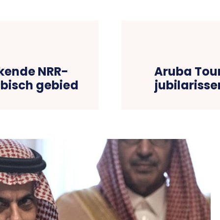
kende NRR-
Aruba Tour
ibisch gebied
jubilariss