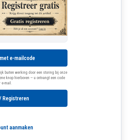
 met e-mailcode
ijk buiten werking door een storing bij onze
oene knop hierboven — u ontvangt een code
r e-mail.
/ Registreren
count aanmaken