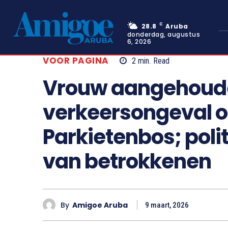
C
28.8
Aruba
donderdag, augustus
6, 2026
VOOR PAGINA
2
min.
Read
Vrouw aangehoud
verkeersongeval 
Parkietenbos; polit
van betrokkenen
By
Amigoe Aruba
9 maart, 2026