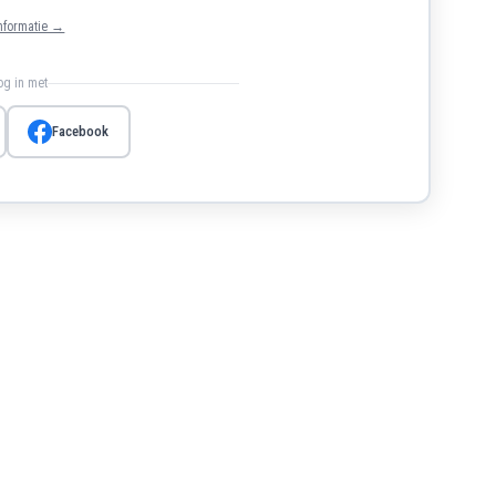
nformatie →
log in met
Facebook