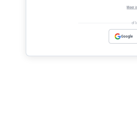
Meer i
of 
Google