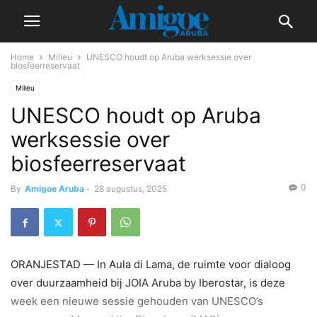
Home
Milieu
UNESCO houdt op Aruba werksessie over
biosfeerreservaat
Milieu
UNESCO houdt op Aruba
werksessie over
biosfeerreservaat
0
By
Amigoe Aruba
-
28 augustus, 2025
ORANJESTAD — In Aula di Lama, de ruimte voor dialoog
over duurzaamheid bij JOIA Aruba by Iberostar, is deze
week een nieuwe sessie gehouden van UNESCO’s