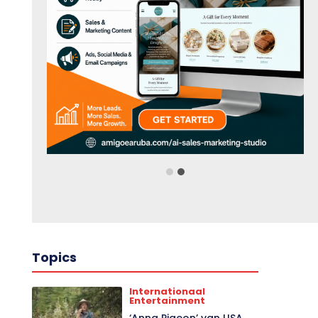
Topics
Internationaal
Entertainment
‘Anna Pigeon’ van USA