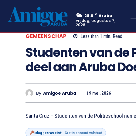
C
28.8
Aruba
vrijdag, augustus 7,
2026
GEMEENSCHAP
Less than 1
min.
Read
Studenten van de 
deel aan Aruba Do
By
Amigoe Aruba
19 mei, 2026
Santa Cruz – Studenten van de Politieschool neme
Inloggen vereist
Gratis account volstaat