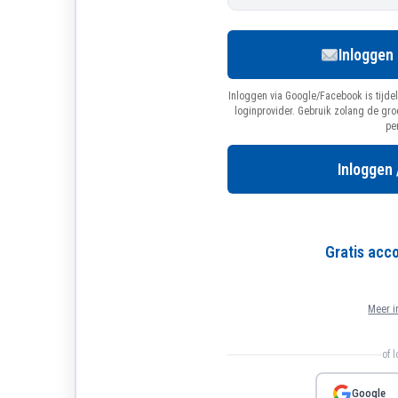
Inloggen
Inloggen via Google/Facebook is tijdel
loginprovider. Gebruik zolang de gr
pe
Inloggen 
Gratis ac
Meer i
of 
Google