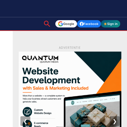
Google
Facebook
Sign in
ADVERTENTIE
❮
❯