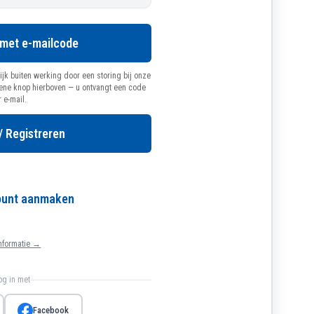
 met e-mailcode
ijk buiten werking door een storing bij onze
oene knop hierboven — u ontvangt een code
r e-mail.
/ Registreren
count aanmaken
nformatie →
log in met
Facebook