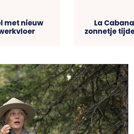
l met nieuw
La Cabana 
werkvloer
zonnetje tijd