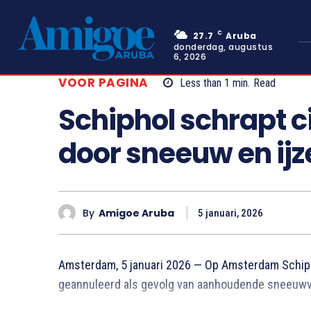
C
27.7
Aruba
donderdag, augustus
6, 2026
VOOR PAGINA
Less than 1
min.
Read
Schiphol schrapt c
door sneeuw en ijz
By
Amigoe Aruba
5 januari, 2026
Amsterdam, 5 januari 2026 — Op Amsterdam Schiph
geannuleerd als gevolg van aanhoudende sneeuwva