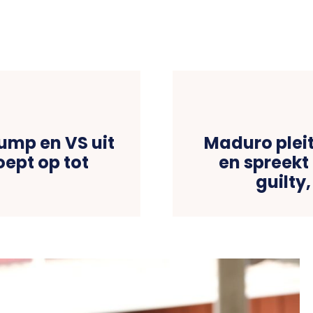
ump en VS uit
Maduro pleit
ept op tot
en spreekt 
guilty