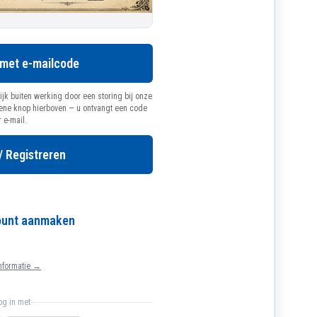
 met e-mailcode
ijk buiten werking door een storing bij onze
oene knop hierboven — u ontvangt een code
r e-mail.
/ Registreren
count aanmaken
nformatie →
log in met