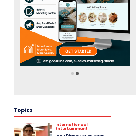
Topics
Internationaal
Entertainment
Igby Rigney over haar