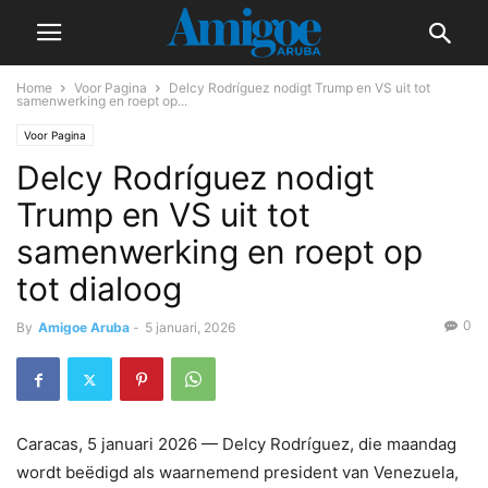
Home
Voor Pagina
Delcy Rodríguez nodigt Trump en VS uit tot
samenwerking en roept op...
Voor Pagina
Delcy Rodríguez nodigt
Trump en VS uit tot
samenwerking en roept op
tot dialoog
0
By
Amigoe Aruba
-
5 januari, 2026
Caracas, 5 januari 2026 — Delcy Rodríguez, die maandag
wordt beëdigd als waarnemend president van Venezuela,