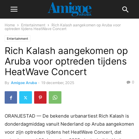
Home
Entertainment
Rich Kalash aangekomen op Aruba voor
optreden tijdens HeatWave Concert
Entertainment
Rich Kalash aangekomen op
Aruba voor optreden tijdens
HeatWave Concert
0
By
Amigoe Aruba
-
19 december, 2025
ORANJESTAD — De bekende urbanartiest Rich Kalash is
donderdagmiddag vanuit Nederland op Aruba aangekomen
voor zijn optreden tijdens het HeatWave Concert, dat