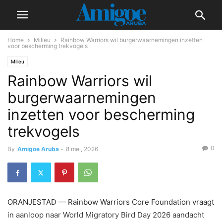
Home
Milieu
Rainbow Warriors wil burgerwaarnemingen inzetten
voor bescherming trekvogels
Milieu
Rainbow Warriors wil
burgerwaarnemingen
inzetten voor bescherming
trekvogels
0
By
Amigoe Aruba
-
8 mei, 2026
ORANJESTAD — Rainbow Warriors Core Foundation vraagt
in aanloop naar World Migratory Bird Day 2026 aandacht