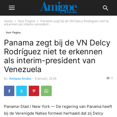
Home
Voor Pagina
Panama zegt bij de VN Delcy Rodríguez niet te
erkennen als interim-president...
Voor Pagina
Panama zegt bij de VN Delcy
Rodríguez niet te erkennen
als interim-president van
Venezuela
0
By
Amigoe Aruba
-
6 januari, 2026
Panama-Stad / New York — De regering van Panama heeft
bij de Verenigde Naties formeel herhaald dat zij Delcy