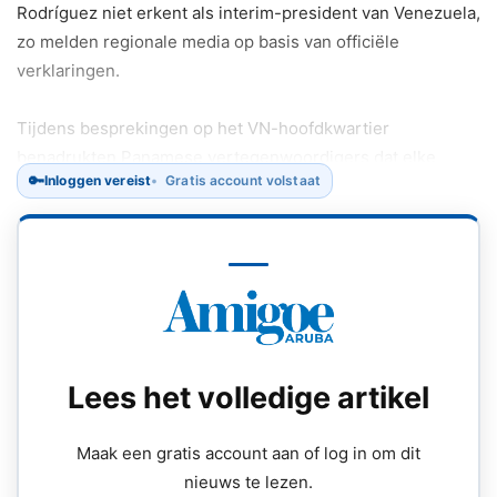
Rodríguez niet erkent als interim-president van Venezuela,
zo melden regionale media op basis van officiële
verklaringen.
Tijdens besprekingen op het VN-hoofdkwartier
benadrukten Panamese vertegenwoordigers dat elke
🔑
Inloggen vereist
Gratis account volstaat
politieke overgang in Venezuela moet zijn gebaseerd op
democratische legitimiteit en respect voor de wil van de
kiezers.
Lees het volledige artikel
Maak een gratis account aan of log in om dit
nieuws te lezen.