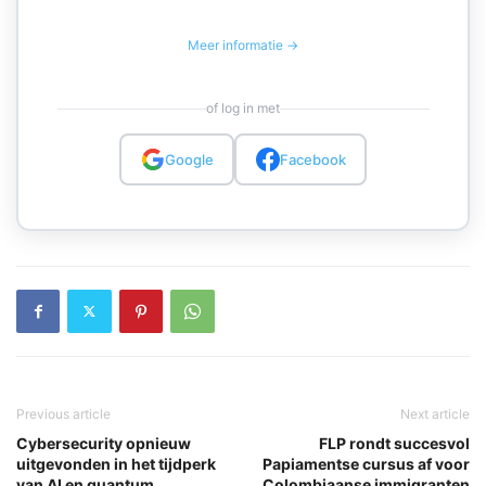
Meer informatie →
of log in met
Google
Facebook
Previous article
Next article
Cybersecurity opnieuw
FLP rondt succesvol
uitgevonden in het tijdperk
Papiamentse cursus af voor
van AI en quantum
Colombiaanse immigranten