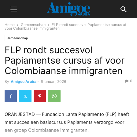
Home
Gemeenschap
FLP rondt succesvol Papiamentse cursus af
voor Colombiaanse immigranten
Gemeenschap
FLP rondt succesvol
Papiamentse cursus af voor
Colombiaanse immigranten
0
By
Amigoe Aruba
-
6 januari, 2026
ORANJESTAD — Fundacion Lanta Papiamento (FLP) heeft
met succes een basiscursus Papiaments verzorgd voor
een groep Colombiaanse immigranten.