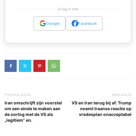
of log in met
Google
Facebook
Previous article
Next article
Iran omschrijft zijn voorstel
VS en Iran terug bij af: Trump
om een einde te maken aan
noemt Iraanse reactie op
de oorlog met de VS als
vredesplan onacceptabel
„legitiem” en.