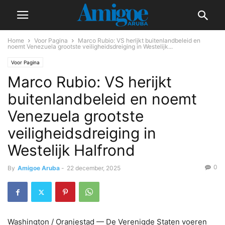
Home
Voor Pagina
Marco Rubio: VS herijkt buitenlandbeleid en
noemt Venezuela grootste veiligheidsdreiging in Westelijk...
Voor Pagina
Marco Rubio: VS herijkt
buitenlandbeleid en noemt
Venezuela grootste
veiligheidsdreiging in
Westelijk Halfrond
0
By
Amigoe Aruba
-
22 december, 2025
Washington / Oranjestad — De Verenigde Staten voeren