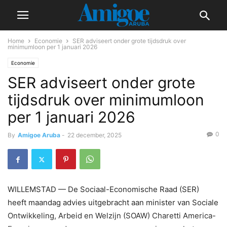
Home
Economie
SER adviseert onder grote tijdsdruk over
minimumloon per 1 januari 2026
Economie
SER adviseert onder grote
tijdsdruk over minimumloon
per 1 januari 2026
0
By
Amigoe Aruba
-
22 december, 2025
WILLEMSTAD — De Sociaal-Economische Raad (SER)
heeft maandag advies uitgebracht aan minister van Sociale
Ontwikkeling, Arbeid en Welzijn (SOAW) Charetti America-