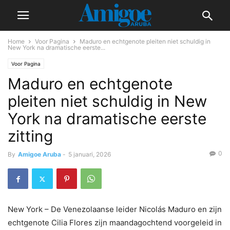
Home
Voor Pagina
Maduro en echtgenote pleiten niet schuldig in
New York na dramatische eerste...
Voor Pagina
Maduro en echtgenote
pleiten niet schuldig in New
York na dramatische eerste
zitting
0
By
Amigoe Aruba
-
5 januari, 2026
New York – De Venezolaanse leider Nicolás Maduro en zijn
echtgenote Cilia Flores zijn maandagochtend voorgeleid in