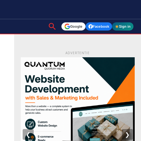
Google
Facebook
Sign in
ADVERTENTIE
❮
❯