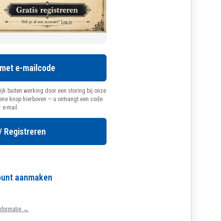
 met e-mailcode
ijk buiten werking door een storing bij onze
oene knop hierboven — u ontvangt een code
r e-mail.
/ Registreren
count aanmaken
nformatie →