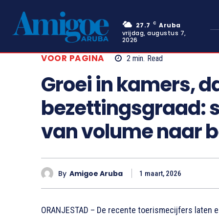
C
27.7
Aruba
vrijdag, augustus 7,
2026
VOOR PAGINA
2
min.
Read
Groei in kamers, da
bezettingsgraad: s
van volume naar 
By
Amigoe Aruba
1 maart, 2026
ORANJESTAD – De recente toerismecijfers laten een