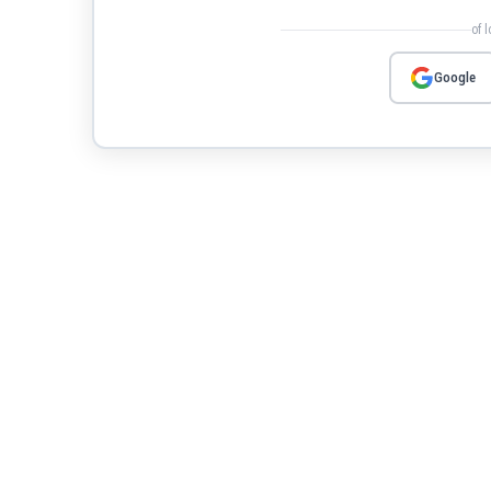
of 
Google