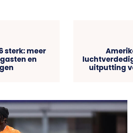
6 sterk: meer
Amerik
egasten en
luchtverdedig
ngen
uitputting 