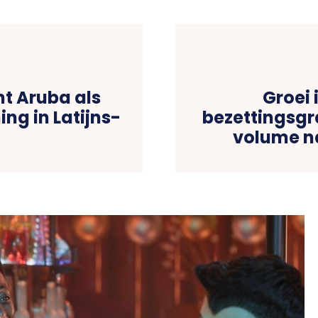
t Aruba als
Groei 
ng in Latijns-
bezettingsgr
volume n