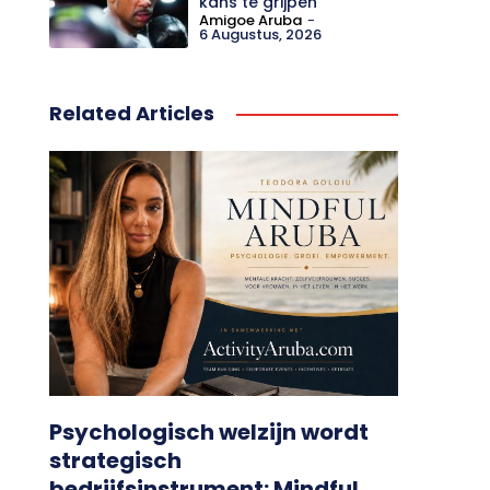
kans te grijpen
Amigoe Aruba
-
6 Augustus, 2026
Related Articles
Psychologisch welzijn wordt
strategisch
bedrijfsinstrument: Mindful