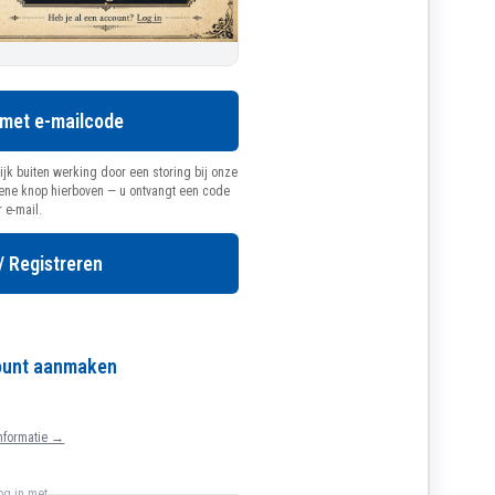
 met e-mailcode
ijk buiten werking door een storing bij onze
oene knop hierboven — u ontvangt een code
r e-mail.
/ Registreren
count aanmaken
nformatie →
log in met