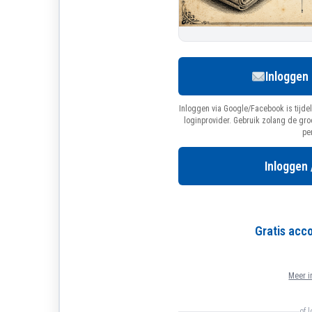
Inloggen
Inloggen via Google/Facebook is tijdel
loginprovider. Gebruik zolang de gr
pe
Inloggen 
Gratis ac
Meer i
of 