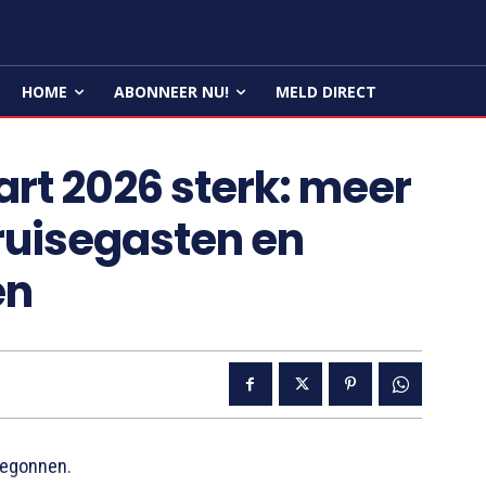
HOME
ABONNEER NU!
MELD DIRECT
rt 2026 sterk: meer
ruisegasten en
en
begonnen.