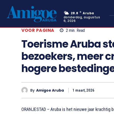
C
28.8
Aruba
donderdag, augustus
6, 2026
VOOR PAGINA
2
min.
Read
Toerisme Aruba sta
bezoekers, meer c
hogere besteding
By
Amigoe Aruba
1 maart, 2026
ORANJESTAD – Aruba is het nieuwe jaar krachtig 