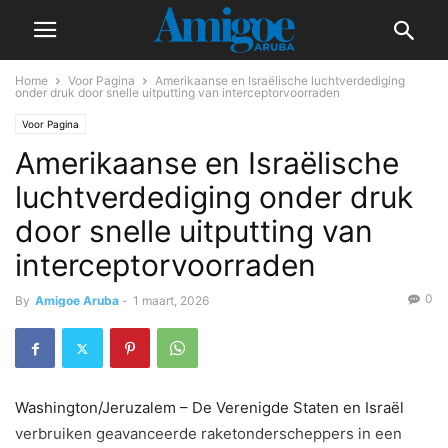
Home
Voor Pagina
Amerikaanse en Israëlische luchtverdediging
onder druk door snelle uitputting van interceptorvoorraden
Voor Pagina
Amerikaanse en Israëlische
luchtverdediging onder druk
door snelle uitputting van
interceptorvoorraden
0
By
Amigoe Aruba
-
1 maart, 2026
Washington/Jeruzalem – De Verenigde Staten en Israël
verbruiken geavanceerde raketonderscheppers in een