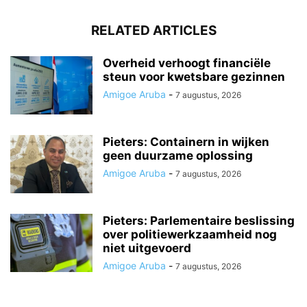
RELATED ARTICLES
Overheid verhoogt financiële
steun voor kwetsbare gezinnen
Amigoe Aruba
-
7 augustus, 2026
Pieters: Containern in wijken
geen duurzame oplossing
Amigoe Aruba
-
7 augustus, 2026
Pieters: Parlementaire beslissing
over politiewerkzaamheid nog
niet uitgevoerd
Amigoe Aruba
-
7 augustus, 2026