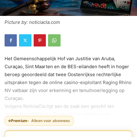
Picture by: noticiacla.com
Het Gemeenschappelijk Hof van Justitie van Aruba,
Curaçao, Sint Maarten en de BES-eilanden heeft in hoger
beroep geoordeeld dat twee Oostenrijkse rechterlijke
uitspraken tegen de online casino-exploitant Raging Rhino
NV vatbaar zijn voor erkenning en tenuitvoerlegging op
Curaçao.
Volgens NoticiaCla ligt aan de zaak een geschil ten
grondslag tussen een Oostenrijkse speler en het
⭐
Premium
Alleen voor abonnees
betrokken bedrijf, dat een online casinoplatform
exploiteert.