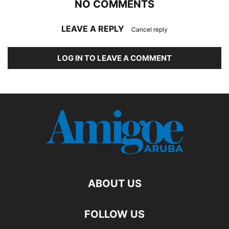
NO COMMENTS
LEAVE A REPLY
Cancel reply
LOG IN TO LEAVE A COMMENT
ABOUT US
FOLLOW US