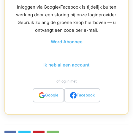
Inloggen via Google/Facebook is tijdelijk buiten
werking door een storing bij onze loginprovider.
Gebruik zolang de groene knop hierboven — u
ontvangt een code per e-mail.
Word Abonnee
Ik heb al een account
of log in met
Google
Facebook