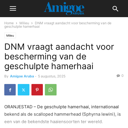
Home
Milieu
DNM vraagt aandacht voor bescherming van de
geschulpte hamerhaai
Milieu
DNM vraagt aandacht voor
bescherming van de
geschulpte hamerhaai
0
By
Amigoe Aruba
-
5 augustus, 2025
ORANJESTAD – De geschulpte hamerhaai, internationaal
bekend als de scalloped hammerhead (Sphyrna lewini), is
een van de bekendste haaiensoorten ter wereld.