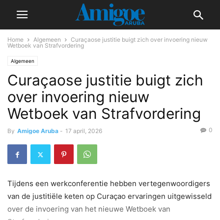
Home
Algemeen
Curaçaose justitie buigt zich over invoering nieuw
Wetboek van Strafvordering
Algemeen
Curaçaose justitie buigt zich
over invoering nieuw
Wetboek van Strafvordering
0
By
Amigoe Aruba
-
17 april, 2026
Tijdens een werkconferentie hebben vertegenwoordigers
van de justitiële keten op Curaçao ervaringen uitgewisseld
over de invoering van het nieuwe Wetboek van