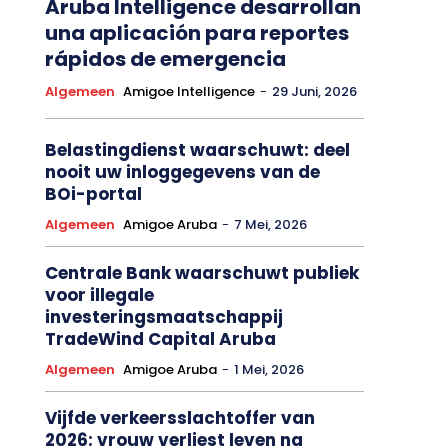
Aruba Intelligence desarrollan
una aplicación para reportes
rápidos de emergencia
Algemeen
Amigoe Intelligence
-
29 Juni, 2026
Belastingdienst waarschuwt: deel
nooit uw inloggegevens van de
BOi-portal
Algemeen
Amigoe Aruba
-
7 Mei, 2026
Centrale Bank waarschuwt publiek
voor illegale
investeringsmaatschappij
TradeWind Capital Aruba
Algemeen
Amigoe Aruba
-
1 Mei, 2026
Vijfde verkeersslachtoffer van
2026: vrouw verliest leven na