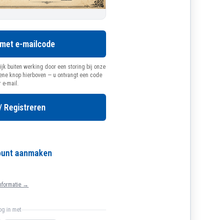
 met e-mailcode
ijk buiten werking door een storing bij onze
oene knop hierboven — u ontvangt een code
r e-mail.
/ Registreren
count aanmaken
nformatie →
log in met