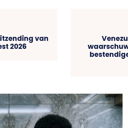
uitzending van
Venezu
st 2026
waarschuwt
bestendig