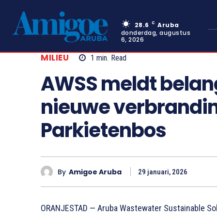
C
28.6
Aruba
donderdag, augustus
6, 2026
MILIEU
1
min.
Read
AWSS meldt belang
nieuwe verbranding
Parkietenbos
By
Amigoe Aruba
29 januari, 2026
ORANJESTAD — Aruba Wastewater Sustainable Sol