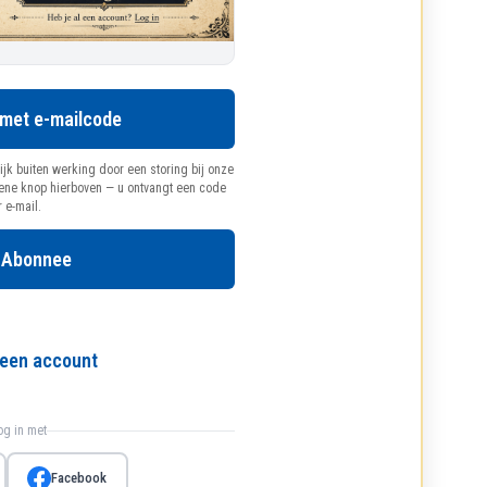
 met e-mailcode
ijk buiten werking door een storing bij onze
oene knop hierboven — u ontvangt een code
r e-mail.
 Abonnee
l een account
log in met
Facebook