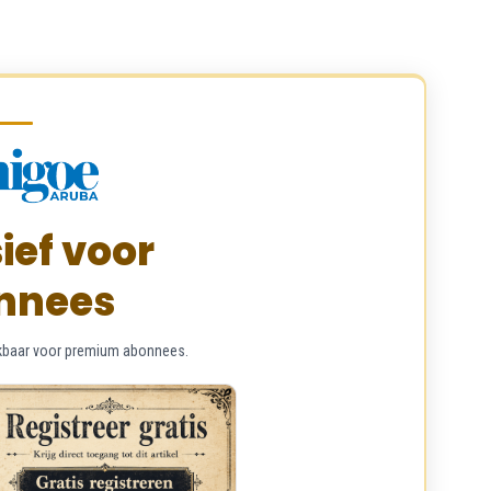
ief voor
nnees
chikbaar voor premium abonnees.