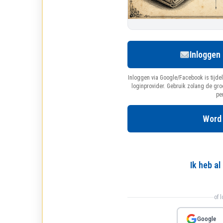
Inloggen
Inloggen via Google/Facebook is tijdel
loginprovider. Gebruik zolang de gr
pe
Word
Ik heb a
of 
Google