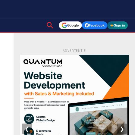
Google
Facebook
Sign in
ADVERTENTIE
❮
❯