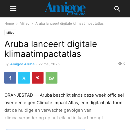
Home
Milieu
Aruba lanceert digitale klimaatimpactatlas
Milieu
Aruba lanceert digitale
klimaatimpactatlas
0
By
Amigoe Aruba
-
22 mei, 2025
ORANJESTAD — Aruba beschikt sinds deze week officieel
over een eigen Climate Impact Atlas, een digitaal platform
dat de huidige en verwachte gevolgen van
klimaatverandering op het eiland in kaart brengt.