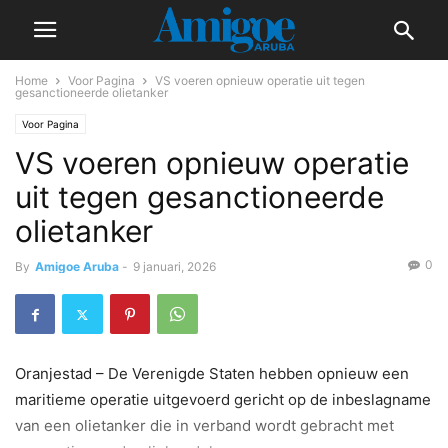
Home
Voor Pagina
VS voeren opnieuw operatie uit tegen
gesanctioneerde olietanker
Voor Pagina
VS voeren opnieuw operatie
uit tegen gesanctioneerde
olietanker
0
By
Amigoe Aruba
-
9 januari, 2026
Oranjestad – De Verenigde Staten hebben opnieuw een
maritieme operatie uitgevoerd gericht op de inbeslagname
van een olietanker die in verband wordt gebracht met