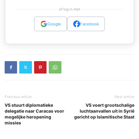
of log in met
Google
Facebook
Previous article
Next article
VS stuurt diplomatieke
VS voert grootschalige
delegatie naar Caracas voor
luchtaanvallen uit in Syrië
mogelijke heropening
gericht op Islamitische Staat
missies