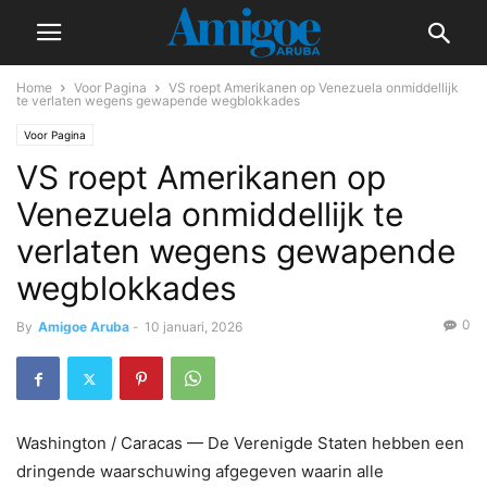
Home
Voor Pagina
VS roept Amerikanen op Venezuela onmiddellijk
te verlaten wegens gewapende wegblokkades
Voor Pagina
VS roept Amerikanen op
Venezuela onmiddellijk te
verlaten wegens gewapende
wegblokkades
0
By
Amigoe Aruba
-
10 januari, 2026
Washington / Caracas — De Verenigde Staten hebben een
dringende waarschuwing afgegeven waarin alle