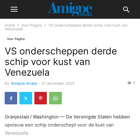
Home
Voor Pagina
VS onderscheppen derde schip voor kust van
Venezuela
Voor Pagina
VS onderscheppen derde
schip voor kust van
Venezuela
0
By
Amigoe Aruba
-
21 december, 2025
Oranjestad / Washington — De Verenigde Staten hebben
opnieuw een schip onderschept voor de kust van
Venezuela.