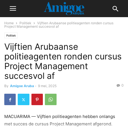
Home
Politiek
Vijftien Arubaanse politieagenten ronden cursus
Project Management succesvol af
Politiek
Vijftien Arubaanse
politieagenten ronden cursus
Project Management
succesvol af
0
By
Amigoe Aruba
-
9 mei, 2025
MACUARIMA — Vijftien politieagenten hebben onlangs
met succes de cursus Project Management afgerond.