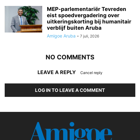
MEP-parlementariër Tevreden
eist spoedvergadering over
uitkeringskorting bij humanitair
verblijf buiten Aruba
Amigoe Aruba
-
7 juli, 2026
NO COMMENTS
LEAVE A REPLY
Cancel reply
LOG IN TO LEAVE A COMMENT