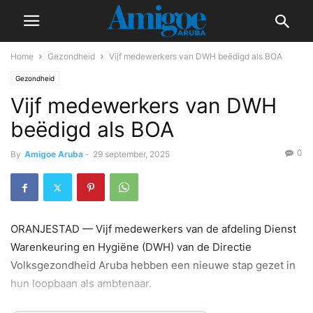
Home
Gezondheid
Vijf medewerkers van DWH beëdigd als BOA
Gezondheid
Vijf medewerkers van DWH
beëdigd als BOA
0
By
Amigoe Aruba
-
29 september, 2025
ORANJESTAD — Vijf medewerkers van de afdeling Dienst
Warenkeuring en Hygiëne (DWH) van de Directie
Volksgezondheid Aruba hebben een nieuwe stap gezet in
hun loopbaan als ambtenaar.