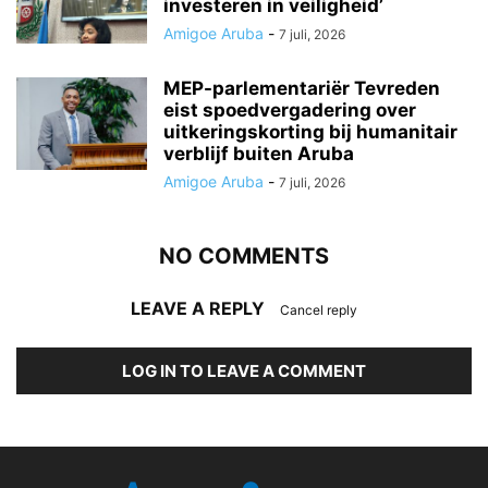
investeren in veiligheid’
Amigoe Aruba
-
7 juli, 2026
MEP-parlementariër Tevreden
eist spoedvergadering over
uitkeringskorting bij humanitair
verblijf buiten Aruba
Amigoe Aruba
-
7 juli, 2026
NO COMMENTS
LEAVE A REPLY
Cancel reply
LOG IN TO LEAVE A COMMENT