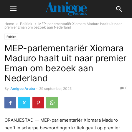
Home
Politiek
MEP-parlementariër Xiomara Maduro haalt uit naar
premier Eman om bezoek aan Nederland
Politiek
MEP-parlementariër Xiomara
Maduro haalt uit naar premier
Eman om bezoek aan
Nederland
0
By
Amigoe Aruba
-
29 september, 2025
ORANJESTAD — MEP-parlementariër Xiomara Maduro
heeft in scherpe bewoordingen kritiek geuit op premier