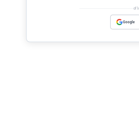
of 
Google