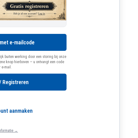
 met e-mailcode
ijk buiten werking door een storing bij onze
oene knop hierboven — u ontvangt een code
r e-mail.
/ Registreren
count aanmaken
nformatie →