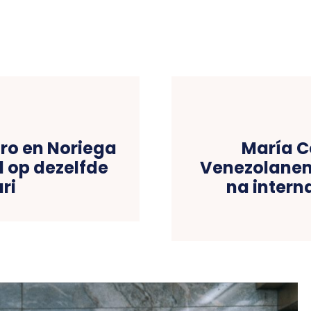
ro en Noriega
María C
 op dezelfde
Venezolanen 
ri
na intern