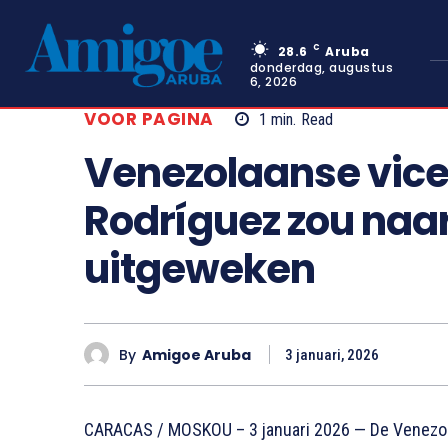
C
28.6
Aruba
donderdag, augustus
6, 2026
VOOR PAGINA
1
min.
Read
Venezolaanse vice
Rodríguez zou naar
uitgeweken
By
Amigoe Aruba
3 januari, 2026
CARACAS / MOSKOU – 3 januari 2026 — De Venezol