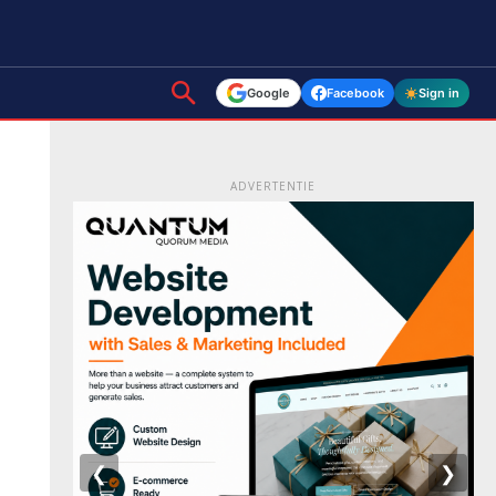
Google
Facebook
Sign in
ADVERTENTIE
❮
❯