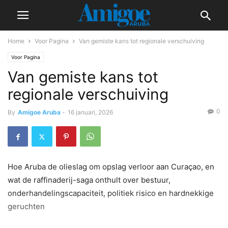
Home
Voor Pagina
Van gemiste kans tot regionale verschuiving
Voor Pagina
Van gemiste kans tot
regionale verschuiving
0
By
Amigoe Aruba
-
16 januari, 2026
Hoe Aruba de olieslag om opslag verloor aan Curaçao, en
wat de raffinaderij-saga onthult over bestuur,
onderhandelingscapaciteit, politiek risico en hardnekkige
geruchten