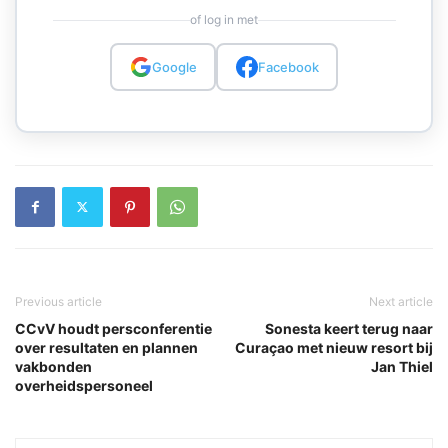
of log in met
Google
Facebook
Previous article
Next article
CCvV houdt persconferentie
Sonesta keert terug naar
over resultaten en plannen
Curaçao met nieuw resort bij
vakbonden
Jan Thiel
overheidspersoneel