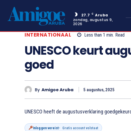
C
27.7
Aruba
zondag, augustus 9,
2026
INTERNATIONAAL
Less than 1
min.
Read
UNESCO keurt augu
goed
By
Amigoe Aruba
5 augustus, 2025
UNESCO heeft de augustusverklaring goedgekeur
Inloggen vereist
Gratis account volstaat