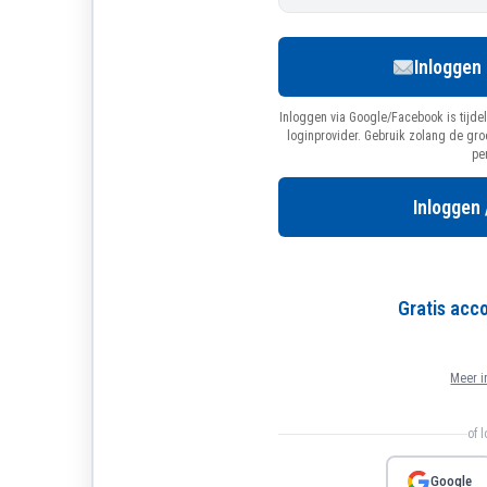
Inloggen
Inloggen via Google/Facebook is tijdel
loginprovider. Gebruik zolang de gr
pe
Inloggen 
Gratis ac
Meer i
of 
Google