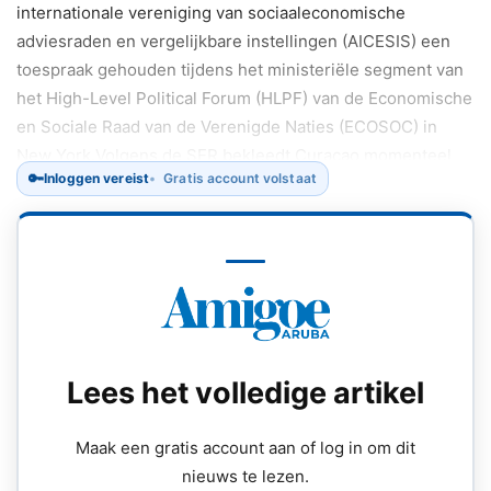
internationale vereniging van sociaaleconomische
adviesraden en vergelijkbare instellingen (AICESIS) een
toespraak gehouden tijdens het ministeriële segment van
het High-Level Political Forum (HLPF) van de Economische
en Sociale Raad van de Verenigde Naties (ECOSOC) in
New York.Volgens de SER bekleedt Curaçao momenteel
🔑
Inloggen vereist
Gratis account volstaat
het voorzitterschap van AICESIS.
Lees het volledige artikel
Maak een gratis account aan of log in om dit
nieuws te lezen.