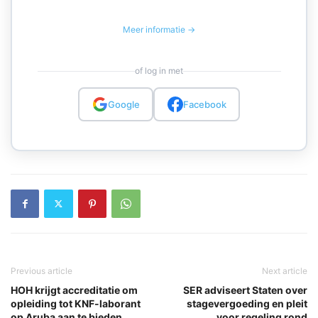
Meer informatie →
of log in met
Google
Facebook
Previous article
Next article
HOH krijgt accreditatie om
SER adviseert Staten over
opleiding tot KNF-laborant
stagevergoeding en pleit
op Aruba aan te bieden
voor regeling rond