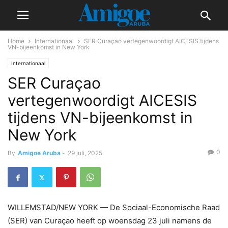
Home
Internationaal
SER Curaçao vertegenwoordigt AICESIS tijdens
VN-bijeenkomst in New York
Internationaal
SER Curaçao
vertegenwoordigt AICESIS
tijdens VN-bijeenkomst in
New York
0
By
Amigoe Aruba
-
29 juli, 2025
WILLEMSTAD/NEW YORK — De Sociaal-Economische Raad
(SER) van Curaçao heeft op woensdag 23 juli namens de